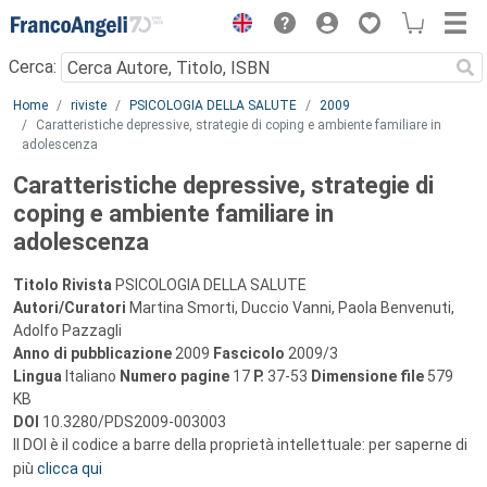
Menu
Cerca:
Main content
Home
riviste
PSICOLOGIA DELLA SALUTE
2009
Caratteristiche depressive, strategie di coping e ambiente familiare in
adolescenza
Caratteristiche depressive, strategie di
coping e ambiente familiare in
adolescenza
Titolo Rivista
PSICOLOGIA DELLA SALUTE
Autori/Curatori
Martina Smorti, Duccio Vanni, Paola Benvenuti,
Adolfo Pazzagli
Anno di pubblicazione
2009
Fascicolo
2009/3
Lingua
Italiano
Numero pagine
17
P.
37-53
Dimensione file
579
KB
DOI
10.3280/PDS2009-003003
Il DOI è il codice a barre della proprietà intellettuale: per saperne di
più
clicca qui