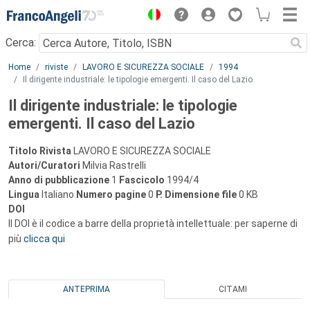
Menu
Cerca:
Main content
Home
riviste
LAVORO E SICUREZZA SOCIALE
1994
Il dirigente industriale: le tipologie emergenti. Il caso del Lazio
Il dirigente industriale: le tipologie
emergenti. Il caso del Lazio
Titolo Rivista
LAVORO E SICUREZZA SOCIALE
Autori/Curatori
Milvia Rastrelli
Anno di pubblicazione
1
Fascicolo
1994/4
Lingua
Italiano
Numero pagine
0
P.
Dimensione file
0 KB
DOI
Il DOI è il codice a barre della proprietà intellettuale: per saperne di
più
clicca qui
ANTEPRIMA
CITAMI