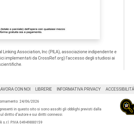
 Linking Association, Inc (PILA), associazione indipendente e
ogici implementati da CrossRef.org) l’accesso degli studiosi ai
scientifiche.
LAVORA CON NOI
LIBRERIE
INFORMATIVA PRIVACY
ACCESSIBILIT
iornamento: 24/06/2026
 presenti in questo sito si sono assolti gli obblighi previsti dalla
l diritto d'autore e sui diritti connessi.
i s.r.l. P.IVA 04949880159