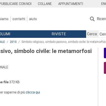
EN
PUBBLICARE CON NOI
COLLANE
APPUNTAMENTI
Ricer
 siamo
contatti
aiuto
OLUMI
RIVISTE
Cerca:
NALE
2010
Simbolo religioso, simbolo passivo, simbolo civile: le metamorfosi
sivo, simbolo civile: le metamorfosi
ONALE
e file
372 KB
 per saperne di più
clicca qui