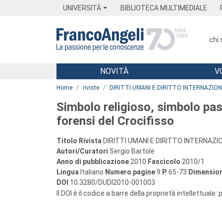
Menu
Main content
Footer
Menu
UNIVERSITÀ
BIBLIOTECA MULTIMEDIALE
chi
NOVITÀ
V
Main content
Home
riviste
DIRITTI UMANI E DIRITTO INTERNAZIO
Simbolo religioso, simbolo pas
forensi del Crocifisso
Titolo Rivista
DIRITTI UMANI E DIRITTO INTERNAZI
Autori/Curatori
Sergio Bartole
Anno di pubblicazione
2010
Fascicolo
2010/1
Lingua
Italiano
Numero pagine
9
P.
65-73
Dimension
DOI
10.3280/DUDI2010-001003
Il DOI è il codice a barre della proprietà intellettuale: