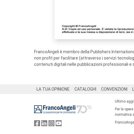
FrancoAngeli è membro della Publishers International
non profit per facilitare (attraverso i servizi tecnol
contenuti digitali nelle pubblicazioni professionali e 
Footer
LA TUA OPINIONE
CATALOGHI
CONVENZIONI
Ultimo agg
Per le opere
normativa su
FrancoAngel