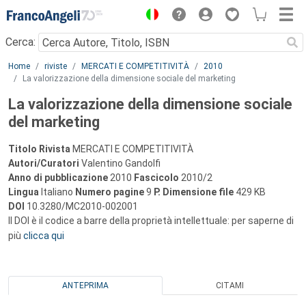
Menu
Cerca:
Main content
Home
riviste
MERCATI E COMPETITIVITÀ
2010
La valorizzazione della dimensione sociale del marketing
La valorizzazione della dimensione sociale
del marketing
Titolo Rivista
MERCATI E COMPETITIVITÀ
Autori/Curatori
Valentino Gandolfi
Anno di pubblicazione
2010
Fascicolo
2010/2
Lingua
Italiano
Numero pagine
9
P.
Dimensione file
429 KB
DOI
10.3280/MC2010-002001
Il DOI è il codice a barre della proprietà intellettuale: per saperne di
più
clicca qui
ANTEPRIMA
CITAMI