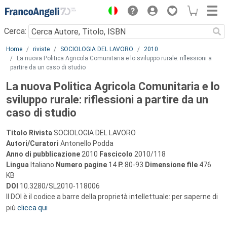
Menu
Cerca:
Main content
Home
riviste
SOCIOLOGIA DEL LAVORO
2010
La nuova Politica Agricola Comunitaria e lo sviluppo rurale: riflessioni a
partire da un caso di studio
La nuova Politica Agricola Comunitaria e lo
sviluppo rurale: riflessioni a partire da un
caso di studio
Titolo Rivista
SOCIOLOGIA DEL LAVORO
Autori/Curatori
Antonello Podda
Anno di pubblicazione
2010
Fascicolo
2010/118
Lingua
Italiano
Numero pagine
14
P.
80-93
Dimensione file
476
KB
DOI
10.3280/SL2010-118006
Il DOI è il codice a barre della proprietà intellettuale: per saperne di
più
clicca qui