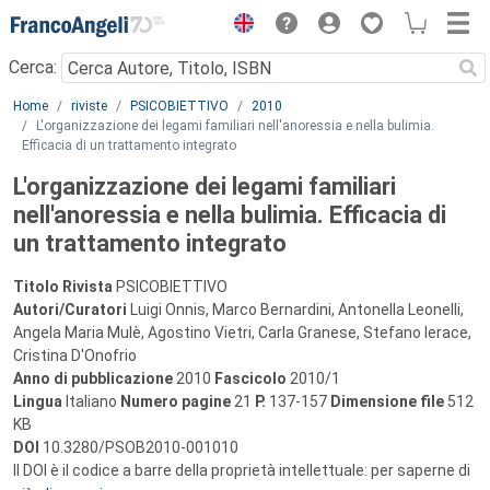
Menu
Cerca:
Main content
Home
riviste
PSICOBIETTIVO
2010
L'organizzazione dei legami familiari nell'anoressia e nella bulimia.
Efficacia di un trattamento integrato
L'organizzazione dei legami familiari
nell'anoressia e nella bulimia. Efficacia di
un trattamento integrato
Titolo Rivista
PSICOBIETTIVO
Autori/Curatori
Luigi Onnis, Marco Bernardini, Antonella Leonelli,
Angela Maria Mulè, Agostino Vietri, Carla Granese, Stefano Ierace,
Cristina D'Onofrio
Anno di pubblicazione
2010
Fascicolo
2010/1
Lingua
Italiano
Numero pagine
21
P.
137-157
Dimensione file
512
KB
DOI
10.3280/PSOB2010-001010
Il DOI è il codice a barre della proprietà intellettuale: per saperne di