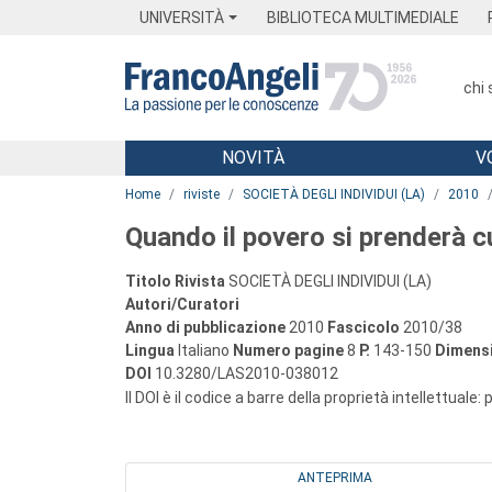
Menu
Main content
Footer
Menu
UNIVERSITÀ
BIBLIOTECA MULTIMEDIALE
chi
NOVITÀ
V
Main content
Home
riviste
SOCIETÀ DEGLI INDIVIDUI (LA)
2010
Quando il povero si prenderà c
Titolo Rivista
SOCIETÀ DEGLI INDIVIDUI (LA)
Autori/Curatori
Anno di pubblicazione
2010
Fascicolo
2010/38
Lingua
Italiano
Numero pagine
8
P.
143-150
Dimensi
DOI
10.3280/LAS2010-038012
Il DOI è il codice a barre della proprietà intellettuale:
ANTEPRIMA