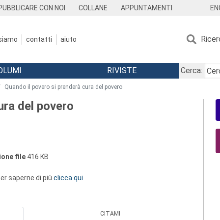
EN
PUBBLICARE CON NOI
COLLANE
APPUNTAMENTI
Ricer
 siamo
contatti
aiuto
OLUMI
RIVISTE
Cerca:
Quando il povero si prenderà cura del povero
ura del povero
one file
416 KB
 per saperne di più
clicca qui
CITAMI