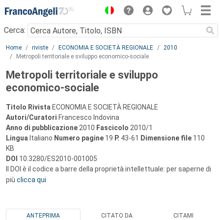
Menu
Cerca:
Main content
Home
riviste
ECONOMIA E SOCIETÀ REGIONALE
2010
Metropoli territoriale e sviluppo economico-sociale
Metropoli territoriale e sviluppo
economico-sociale
Titolo Rivista
ECONOMIA E SOCIETÀ REGIONALE
Autori/Curatori
Francesco Indovina
Anno di pubblicazione
2010
Fascicolo
2010/1
Lingua
Italiano
Numero pagine
19
P.
43-61
Dimensione file
110
KB
DOI
10.3280/ES2010-001005
Il DOI è il codice a barre della proprietà intellettuale: per saperne di
più
clicca qui
ANTEPRIMA
CITATO DA
CITAMI