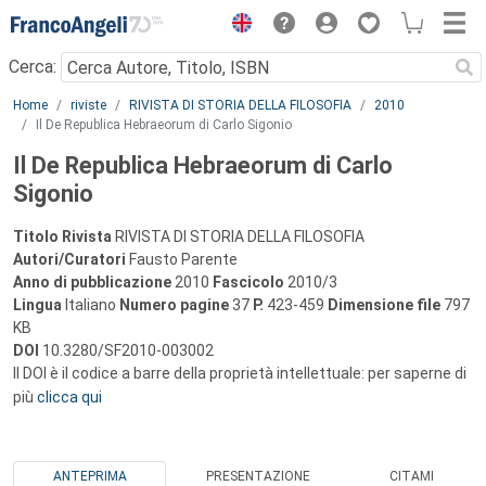
Menu
Cerca:
Main content
Home
riviste
RIVISTA DI STORIA DELLA FILOSOFIA
2010
Il De Republica Hebraeorum di Carlo Sigonio
Il De Republica Hebraeorum di Carlo
Sigonio
Titolo Rivista
RIVISTA DI STORIA DELLA FILOSOFIA
Autori/Curatori
Fausto Parente
Anno di pubblicazione
2010
Fascicolo
2010/3
Lingua
Italiano
Numero pagine
37
P.
423-459
Dimensione file
797
KB
DOI
10.3280/SF2010-003002
Il DOI è il codice a barre della proprietà intellettuale: per saperne di
più
clicca qui
ANTEPRIMA
PRESENTAZIONE
CITAMI