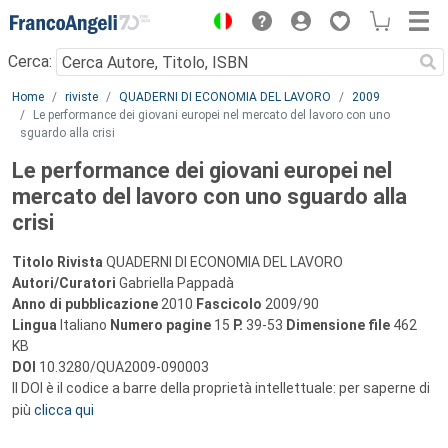
Menu
Cerca:
Main content
Home
riviste
QUADERNI DI ECONOMIA DEL LAVORO
2009
Le performance dei giovani europei nel mercato del lavoro con uno
sguardo alla crisi
Le performance dei giovani europei nel
mercato del lavoro con uno sguardo alla
crisi
Titolo Rivista
QUADERNI DI ECONOMIA DEL LAVORO
Autori/Curatori
Gabriella Pappadà
Anno di pubblicazione
2010
Fascicolo
2009/90
Lingua
Italiano
Numero pagine
15
P.
39-53
Dimensione file
462
KB
DOI
10.3280/QUA2009-090003
Il DOI è il codice a barre della proprietà intellettuale: per saperne di
più
clicca qui