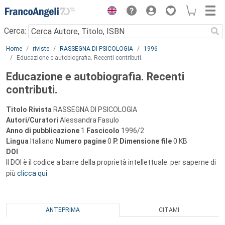
Menu
Cerca:
Main content
Home
riviste
RASSEGNA DI PSICOLOGIA
1996
Educazione e autobiografia. Recenti contributi.
Educazione e autobiografia. Recenti
contributi.
Titolo Rivista
RASSEGNA DI PSICOLOGIA
Autori/Curatori
Alessandra Fasulo
Anno di pubblicazione
1
Fascicolo
1996/2
Lingua
Italiano
Numero pagine
0
P.
Dimensione file
0 KB
DOI
Il DOI è il codice a barre della proprietà intellettuale: per saperne di
più
clicca qui
ANTEPRIMA
CITAMI