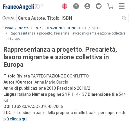
Menu
Cerca:
Main content
Home
riviste
PARTECIPAZIONE E CONFLITTO
2010
Rappresentanza a progetto. Precarietà, lavoro migrante e azione collettiva
in Europa
Rappresentanza a progetto. Precarietà,
lavoro migrante e azione collettiva in
Europa
Titolo Rivista
PARTECIPAZIONE E CONFLITTO
Autori/Curatori
Anna Maria Curcio
Anno di pubblicazione
2010
Fascicolo
2010/2
Lingua
Italiano
Numero pagine
24
P.
114-137
Dimensione file
544
KB
DOI
10.3280/PACO2010-002006
Il DOI è il codice a barre della proprietà intellettuale: per saperne di
più
clicca qui