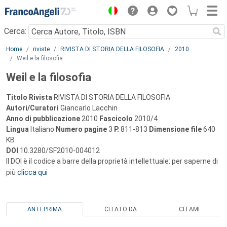
Menu
Cerca:
Main content
Home
riviste
RIVISTA DI STORIA DELLA FILOSOFIA
2010
Weil e la filosofia
Weil e la filosofia
Titolo Rivista
RIVISTA DI STORIA DELLA FILOSOFIA
Autori/Curatori
Giancarlo Lacchin
Anno di pubblicazione
2010
Fascicolo
2010/4
Lingua
Italiano
Numero pagine
3
P.
811-813
Dimensione file
640
KB
DOI
10.3280/SF2010-004012
Il DOI è il codice a barre della proprietà intellettuale: per saperne di
più
clicca qui
ANTEPRIMA
CITATO DA
CITAMI