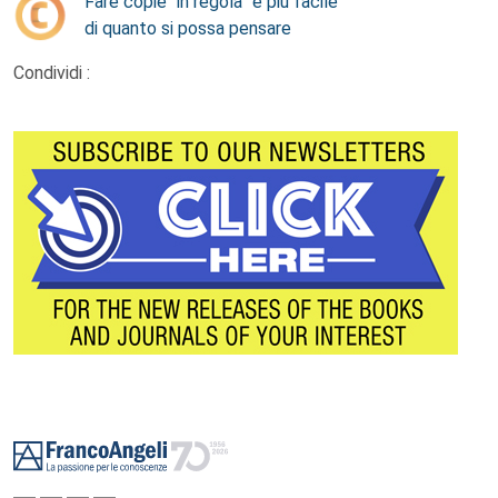
Fare copie “in regola” è più facile
di quanto si possa pensare
Condividi :
Footer