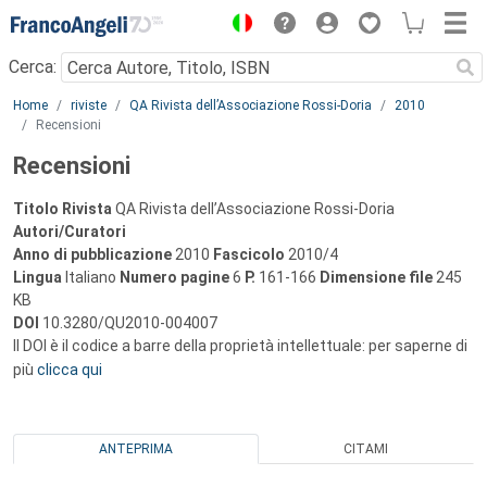
Menu
Cerca:
Main content
Home
riviste
QA Rivista dell’Associazione Rossi-Doria
2010
Recensioni
Recensioni
Titolo Rivista
QA Rivista dell’Associazione Rossi-Doria
Autori/Curatori
Anno di pubblicazione
2010
Fascicolo
2010/4
Lingua
Italiano
Numero pagine
6
P.
161-166
Dimensione file
245
KB
DOI
10.3280/QU2010-004007
Il DOI è il codice a barre della proprietà intellettuale: per saperne di
più
clicca qui
ANTEPRIMA
CITAMI