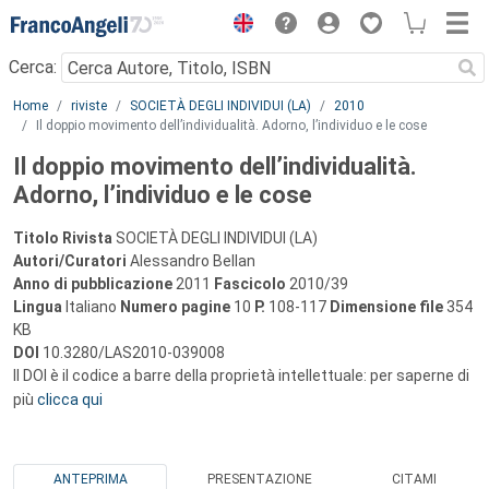
Menu
Cerca:
Main content
Home
riviste
SOCIETÀ DEGLI INDIVIDUI (LA)
2010
Il doppio movimento dell’individualità. Adorno, l’individuo e le cose
Il doppio movimento dell’individualità.
Adorno, l’individuo e le cose
Titolo Rivista
SOCIETÀ DEGLI INDIVIDUI (LA)
Autori/Curatori
Alessandro Bellan
Anno di pubblicazione
2011
Fascicolo
2010/39
Lingua
Italiano
Numero pagine
10
P.
108-117
Dimensione file
354
KB
DOI
10.3280/LAS2010-039008
Il DOI è il codice a barre della proprietà intellettuale: per saperne di
più
clicca qui
ANTEPRIMA
PRESENTAZIONE
CITAMI