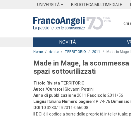
Menu
Main content
Footer
Menu
UNIVERSITÀ
BIBLIOTECA MULTIMEDIALE
chi
NOVITÀ
V
Main content
Home
riviste
TERRITORIO
2011
Made in Mage, l
Made in Mage, la scommessa de
spazi sottoutilizzati
Titolo Rivista
TERRITORIO
Autori/Curatori
Giovanni Petrini
Anno di pubblicazione
2011
Fascicolo
2011/56
Lingua
Italiano
Numero pagine
3
P.
74-76
Dimension
DOI
10.3280/TR2011-056008
Il DOI è il codice a barre della proprietà intellettuale: