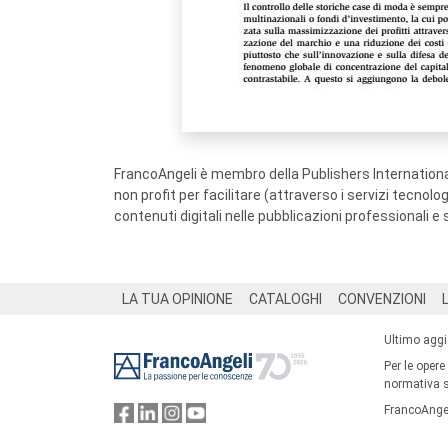
FrancoAngeli è membro della Publishers International
non profit per facilitare (attraverso i servizi tecnol
contenuti digitali nelle pubblicazioni professionali e 
Footer
LA TUA OPINIONE
CATALOGHI
CONVENZIONI
Ultimo agg
Per le opere
normativa su
FrancoAngel