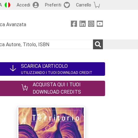
A
Accedi
Preferiti
Carrello
rca Avanzata
SCARICA L'ARTICOLO
UTILIZZANDO I TUOI DOWNLOAD CREDIT
ACQUISTA QUI I TUOI
DOWNLOAD CREDITS