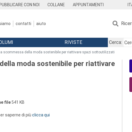
IT
PUBBLICARE CON NOI
COLLANE
APPUNTAMENTI
Rice
 siamo
contatti
aiuto
OLUMI
RIVISTE
Cerca:
a scommessa della moda sostenibile per riattivare spazi sottoutilizzati
lla moda sostenibile per riattivare
e file
541 KB
 per saperne di più
clicca qui