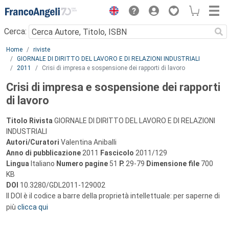
Menu
Cerca:
Main content
Home
riviste
GIORNALE DI DIRITTO DEL LAVORO E DI RELAZIONI INDUSTRIALI
2011
Crisi di impresa e sospensione dei rapporti di lavoro
Crisi di impresa e sospensione dei rapporti
di lavoro
Titolo Rivista
GIORNALE DI DIRITTO DEL LAVORO E DI RELAZIONI
INDUSTRIALI
Autori/Curatori
Valentina Aniballi
Anno di pubblicazione
2011
Fascicolo
2011/129
Lingua
Italiano
Numero pagine
51
P.
29-79
Dimensione file
700
KB
DOI
10.3280/GDL2011-129002
Il DOI è il codice a barre della proprietà intellettuale: per saperne di
più
clicca qui