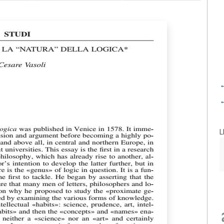
←
←
L