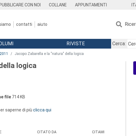
IT
PUBBLICARE CON NOI
COLLANE
APPUNTAMENTI
Rice
 siamo
contatti
aiuto
OLUMI
RIVISTE
Cerca:
2011
Jacopo Zabarella e la "natura" della logica
della logica
e file
714 KB
 per saperne di più
clicca qui
E
CITATO DA
CITAMI