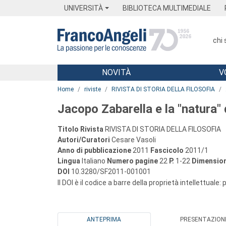
Menu
Main content
Footer
Menu
UNIVERSITÀ
BIBLIOTECA MULTIMEDIALE
chi
NOVITÀ
V
Main content
Home
riviste
RIVISTA DI STORIA DELLA FILOSOFIA
Jacopo Zabarella e la "natura" 
Titolo Rivista
RIVISTA DI STORIA DELLA FILOSOFIA
Autori/Curatori
Cesare Vasoli
Anno di pubblicazione
2011
Fascicolo
2011/1
Lingua
Italiano
Numero pagine
22
P.
1-22
Dimension
DOI
10.3280/SF2011-001001
Il DOI è il codice a barre della proprietà intellettuale:
ANTEPRIMA
PRESENTAZION