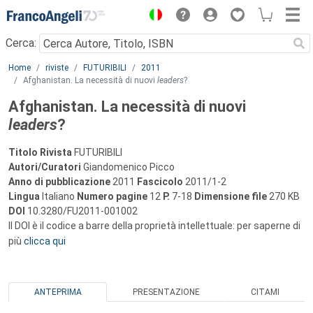
Menu
Cerca:
Main content
Home
riviste
FUTURIBILI
2011
Afghanistan. La necessità di nuovi
leaders
?
Afghanistan. La necessità di nuovi
leaders
?
Titolo Rivista
FUTURIBILI
Autori/Curatori
Giandomenico Picco
Anno di pubblicazione
2011
Fascicolo
2011/1-2
Lingua
Italiano
Numero pagine
12
P.
7-18
Dimensione file
270 KB
DOI
10.3280/FU2011-001002
Il DOI è il codice a barre della proprietà intellettuale: per saperne di
più
clicca qui
ANTEPRIMA
PRESENTAZIONE
CITAMI