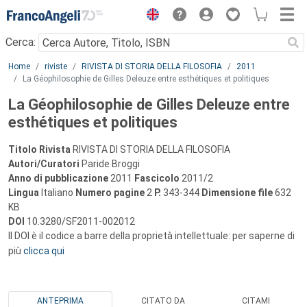
Menu
Cerca:
Main content
Home
riviste
RIVISTA DI STORIA DELLA FILOSOFIA
2011
La Géophilosophie de Gilles Deleuze entre esthétiques et politiques
La Géophilosophie de Gilles Deleuze entre
esthétiques et politiques
Titolo Rivista
RIVISTA DI STORIA DELLA FILOSOFIA
Autori/Curatori
Paride Broggi
Anno di pubblicazione
2011
Fascicolo
2011/2
Lingua
Italiano
Numero pagine
2
P.
343-344
Dimensione file
632
KB
DOI
10.3280/SF2011-002012
Il DOI è il codice a barre della proprietà intellettuale: per saperne di
più
clicca qui
ANTEPRIMA
CITATO DA
CITAMI