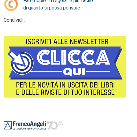
Fare copie “in regola” è più facile
di quanto si possa pensare
Condividi :
Footer