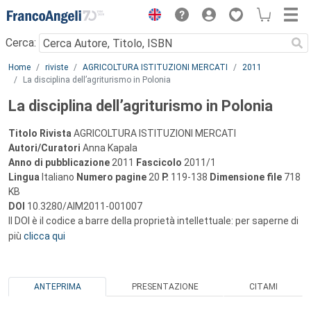
Menu
Cerca:
Main content
Home
riviste
AGRICOLTURA ISTITUZIONI MERCATI
2011
La disciplina dell’agriturismo in Polonia
La disciplina dell’agriturismo in Polonia
Titolo Rivista
AGRICOLTURA ISTITUZIONI MERCATI
Autori/Curatori
Anna Kapala
Anno di pubblicazione
2011
Fascicolo
2011/1
Lingua
Italiano
Numero pagine
20
P.
119-138
Dimensione file
718
KB
DOI
10.3280/AIM2011-001007
Il DOI è il codice a barre della proprietà intellettuale: per saperne di
più
clicca qui
ANTEPRIMA
PRESENTAZIONE
CITAMI