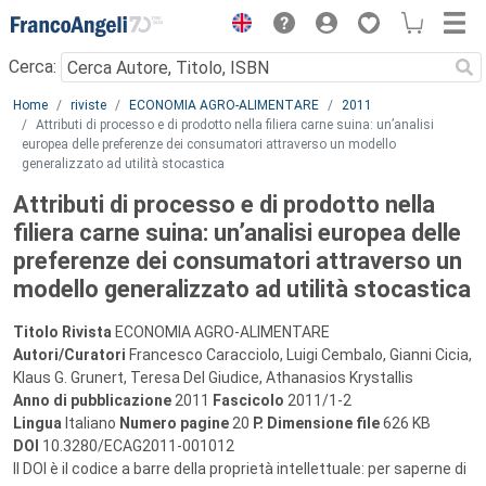
Menu
Cerca:
Main content
Home
riviste
ECONOMIA AGRO-ALIMENTARE
2011
Attributi di processo e di prodotto nella filiera carne suina: un’analisi
europea delle preferenze dei consumatori attraverso un modello
generalizzato ad utilità stocastica
Attributi di processo e di prodotto nella
filiera carne suina: un’analisi europea delle
preferenze dei consumatori attraverso un
modello generalizzato ad utilità stocastica
Titolo Rivista
ECONOMIA AGRO-ALIMENTARE
Autori/Curatori
Francesco Caracciolo, Luigi Cembalo, Gianni Cicia,
Klaus G. Grunert, Teresa Del Giudice, Athanasios Krystallis
Anno di pubblicazione
2011
Fascicolo
2011/1-2
Lingua
Italiano
Numero pagine
20
P.
Dimensione file
626 KB
DOI
10.3280/ECAG2011-001012
Il DOI è il codice a barre della proprietà intellettuale: per saperne di