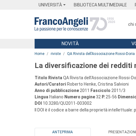
Menu
Main content
Footer
Menu
UNIVERSITÀ
BIBLIOTECA MULTIMEDIALE
chi
NOVITÀ
V
Main content
Home
riviste
QA Rivista dell’Associazione Rossi-Doria
La diversificazione dei redditi 
Titolo Rivista
QA Rivista dell’Associazione Rossi-Do
Autori/Curatori
Roberto Henke, Cristina Salvioni
Anno di pubblicazione
2011
Fascicolo
2011/3
Lingua
Italiano
Numero pagine
32
P.
25-56
Dimensio
DOI
10.3280/QU2011-003002
Il DOI è il codice a barre della proprietà intellettuale:
ANTEPRIMA
PRESENTAZION