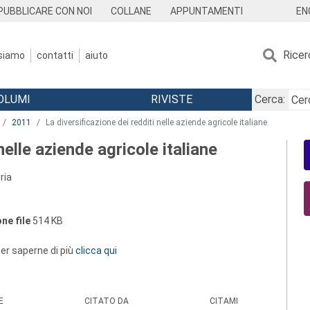
EN
PUBBLICARE CON NOI
COLLANE
APPUNTAMENTI
Ricer
 siamo
contatti
aiuto
OLUMI
RIVISTE
Cerca:
2011
La diversificazione dei redditi nelle aziende agricole italiane
nelle aziende agricole italiane
ria
ne file
514 KB
 per saperne di più
clicca qui
E
CITATO DA
CITAMI