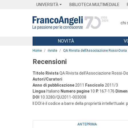
Menu
Main content
Footer
Menu
UNIVERSITÀ
BIBLIOTECA MULTIMEDIALE
chi
NOVITÀ
V
Main content
Home
riviste
QA Rivista dell’Associazione Rossi-Doria
Recensioni
Titolo Rivista
QA Rivista dell’Associazione Rossi-Do
Autori/Curatori
Anno di pubblicazione
2011
Fascicolo
2011/3
Lingua
Italiano
Numero pagine
10
P.
167-176
Dimens
DOI
10.3280/QU2011-003008
Il DOI è il codice a barre della proprietà intellettuale:
ANTEPRIMA