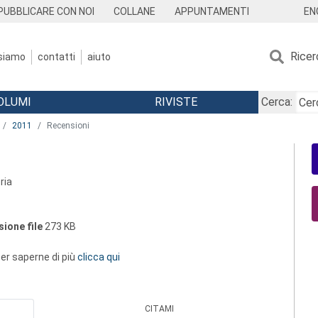
EN
PUBBLICARE CON NOI
COLLANE
APPUNTAMENTI
Ricer
 siamo
contatti
aiuto
OLUMI
RIVISTE
Cerca:
2011
Recensioni
ria
ione file
273 KB
 per saperne di più
clicca qui
CITAMI