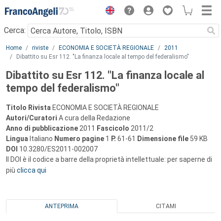
Menu
Cerca:
Main content
Home
riviste
ECONOMIA E SOCIETÀ REGIONALE
2011
Dibattito su Esr 112. "La finanza locale al tempo del federalismo"
Dibattito su Esr 112. "La finanza locale al
tempo del federalismo"
Titolo Rivista
ECONOMIA E SOCIETÀ REGIONALE
Autori/Curatori
A cura della Redazione
Anno di pubblicazione
2011
Fascicolo
2011/2
Lingua
Italiano
Numero pagine
1
P.
61-61
Dimensione file
59 KB
DOI
10.3280/ES2011-002007
Il DOI è il codice a barre della proprietà intellettuale: per saperne di
più
clicca qui
ANTEPRIMA
CITAMI