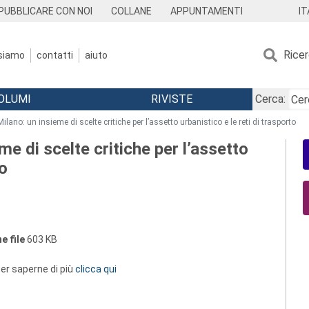
IT
PUBBLICARE CON NOI
COLLANE
APPUNTAMENTI
Rice
 siamo
contatti
aiuto
OLUMI
RIVISTE
Cerca:
Milano: un insieme di scelte critiche per l’assetto urbanistico e le reti di trasporto
me di scelte critiche per l’assetto
to
e file
603 KB
 per saperne di più
clicca qui