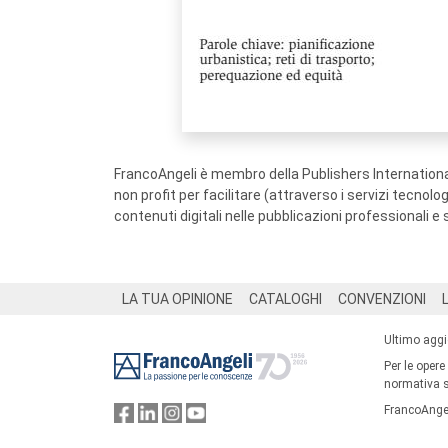
FrancoAngeli è membro della Publishers International
non profit per facilitare (attraverso i servizi tecnol
contenuti digitali nelle pubblicazioni professionali e 
Footer
LA TUA OPINIONE
CATALOGHI
CONVENZIONI
Ultimo agg
Per le opere
normativa su
FrancoAngel