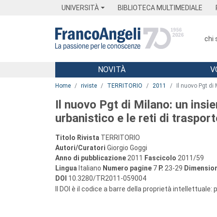
Menu
Main content
Footer
Menu
UNIVERSITÀ
BIBLIOTECA MULTIMEDIALE
chi
NOVITÀ
V
Main content
Home
riviste
TERRITORIO
2011
Il nuovo Pgt di 
Il nuovo Pgt di Milano: un insie
urbanistico e le reti di traspor
Titolo Rivista
TERRITORIO
Autori/Curatori
Giorgio Goggi
Anno di pubblicazione
2011
Fascicolo
2011/59
Lingua
Italiano
Numero pagine
7
P.
23-29
Dimension
DOI
10.3280/TR2011-059004
Il DOI è il codice a barre della proprietà intellettuale: