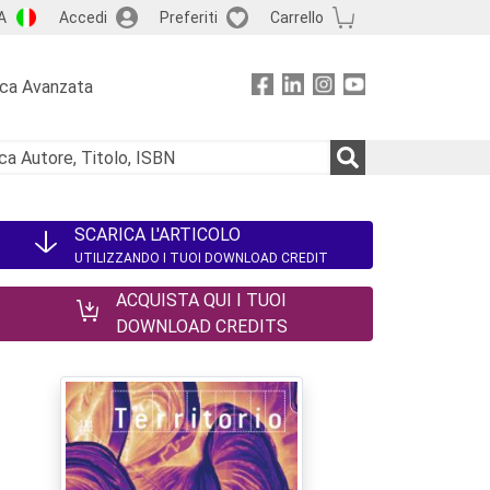
A
Accedi
Preferiti
Carrello
rca Avanzata
SCARICA L'ARTICOLO
UTILIZZANDO I TUOI DOWNLOAD CREDIT
ACQUISTA QUI I TUOI
DOWNLOAD CREDITS