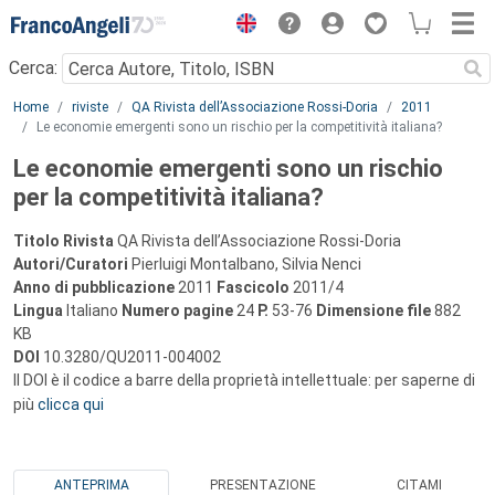
Menu
Cerca:
Main content
Home
riviste
QA Rivista dell’Associazione Rossi-Doria
2011
Le economie emergenti sono un rischio per la competitività italiana?
Le economie emergenti sono un rischio
per la competitività italiana?
Titolo Rivista
QA Rivista dell’Associazione Rossi-Doria
Autori/Curatori
Pierluigi Montalbano, Silvia Nenci
Anno di pubblicazione
2011
Fascicolo
2011/4
Lingua
Italiano
Numero pagine
24
P.
53-76
Dimensione file
882
KB
DOI
10.3280/QU2011-004002
Il DOI è il codice a barre della proprietà intellettuale: per saperne di
più
clicca qui
ANTEPRIMA
PRESENTAZIONE
CITAMI