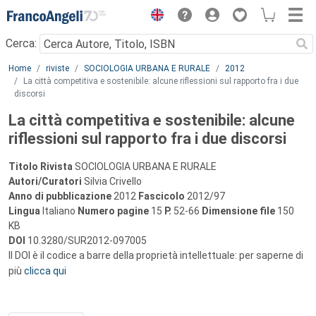
Menu
Cerca:
Main content
Home
riviste
SOCIOLOGIA URBANA E RURALE
2012
La città competitiva e sostenibile: alcune riflessioni sul rapporto fra i due
discorsi
La città competitiva e sostenibile: alcune
riflessioni sul rapporto fra i due discorsi
Titolo Rivista
SOCIOLOGIA URBANA E RURALE
Autori/Curatori
Silvia Crivello
Anno di pubblicazione
2012
Fascicolo
2012/97
Lingua
Italiano
Numero pagine
15
P.
52-66
Dimensione file
150
KB
DOI
10.3280/SUR2012-097005
Il DOI è il codice a barre della proprietà intellettuale: per saperne di
più
clicca qui