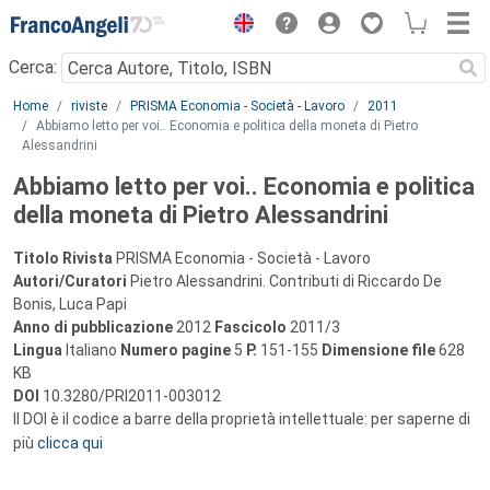
Menu
Cerca:
Main content
Home
riviste
PRISMA Economia - Società - Lavoro
2011
Abbiamo letto per voi.. Economia e politica della moneta di Pietro
Alessandrini
Abbiamo letto per voi.. Economia e politica
della moneta di Pietro Alessandrini
Titolo Rivista
PRISMA Economia - Società - Lavoro
Autori/Curatori
Pietro Alessandrini. Contributi di Riccardo De
Bonis, Luca Papi
Anno di pubblicazione
2012
Fascicolo
2011/3
Lingua
Italiano
Numero pagine
5
P.
151-155
Dimensione file
628
KB
DOI
10.3280/PRI2011-003012
Il DOI è il codice a barre della proprietà intellettuale: per saperne di
più
clicca qui