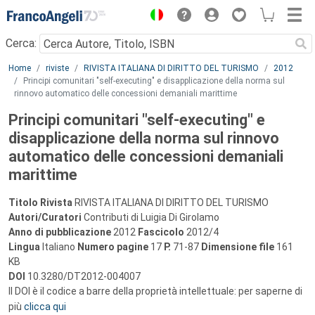
Menu
Cerca:
Main content
Home
riviste
RIVISTA ITALIANA DI DIRITTO DEL TURISMO
2012
Principi comunitari "self-executing" e disapplicazione della norma sul
rinnovo automatico delle concessioni demaniali marittime
Principi comunitari "self-executing" e
disapplicazione della norma sul rinnovo
automatico delle concessioni demaniali
marittime
Titolo Rivista
RIVISTA ITALIANA DI DIRITTO DEL TURISMO
Autori/Curatori
Contributi di Luigia Di Girolamo
Anno di pubblicazione
2012
Fascicolo
2012/4
Lingua
Italiano
Numero pagine
17
P.
71-87
Dimensione file
161
KB
DOI
10.3280/DT2012-004007
Il DOI è il codice a barre della proprietà intellettuale: per saperne di
più
clicca qui