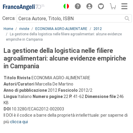
Menu
Cerca:
Main content
Home
riviste
ECONOMIA AGRO-ALIMENTARE
2012
La gestione della logistica nelle filiere agroalimentari: alcune evidenze
empiriche in Campania
La gestione della logistica nelle filiere
agroalimentari: alcune evidenze empiriche
in Campania
Titolo Rivista
ECONOMIA AGRO-ALIMENTARE
Autori/Curatori
Marcella De Martino
Anno di pubblicazione
2012
Fascicolo
2012/2
Lingua
Italiano
Numero pagine
22
P.
41-62
Dimensione file
246
KB
DOI
10.3280/ECAG2012-002003
Il DOI è il codice a barre della proprietà intellettuale: per saperne di
più
clicca qui