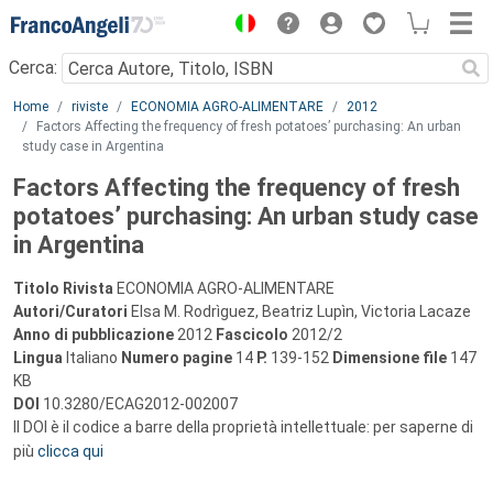
Menu
Cerca:
Main content
Home
riviste
ECONOMIA AGRO-ALIMENTARE
2012
Factors Affecting the frequency of fresh potatoes’ purchasing: An urban
study case in Argentina
Factors Affecting the frequency of fresh
potatoes’ purchasing: An urban study case
in Argentina
Titolo Rivista
ECONOMIA AGRO-ALIMENTARE
Autori/Curatori
Elsa M. Rodrìguez, Beatriz Lupìn, Victoria Lacaze
Anno di pubblicazione
2012
Fascicolo
2012/2
Lingua
Italiano
Numero pagine
14
P.
139-152
Dimensione file
147
KB
DOI
10.3280/ECAG2012-002007
Il DOI è il codice a barre della proprietà intellettuale: per saperne di
più
clicca qui