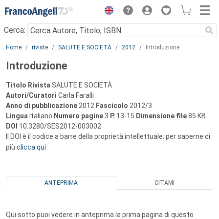
Menu
Cerca:
Main content
Home
riviste
SALUTE E SOCIETÀ
2012
Introduzione
Introduzione
Titolo Rivista
SALUTE E SOCIETÀ
Autori/Curatori
Carla Faralli
Anno di pubblicazione
2012
Fascicolo
2012/3
Lingua
Italiano
Numero pagine
3
P.
13-15
Dimensione file
85 KB
DOI
10.3280/SES2012-003002
Il DOI è il codice a barre della proprietà intellettuale: per saperne di
più
clicca qui
ANTEPRIMA
CITAMI
Qui sotto puoi vedere in anteprima la prima pagina di questo