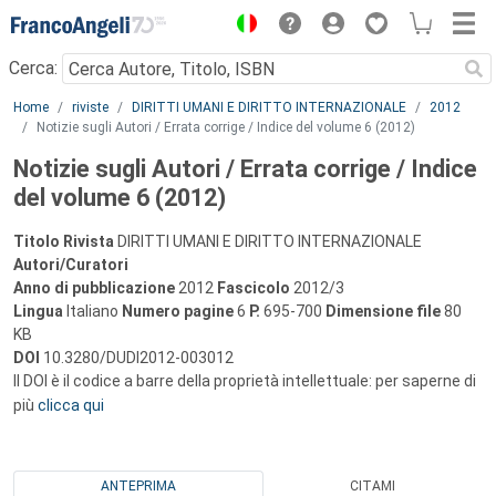
Menu
Cerca:
Main content
Home
riviste
DIRITTI UMANI E DIRITTO INTERNAZIONALE
2012
Notizie sugli Autori / Errata corrige / Indice del volume 6 (2012)
Notizie sugli Autori / Errata corrige / Indice
del volume 6 (2012)
Titolo Rivista
DIRITTI UMANI E DIRITTO INTERNAZIONALE
Autori/Curatori
Anno di pubblicazione
2012
Fascicolo
2012/3
Lingua
Italiano
Numero pagine
6
P.
695-700
Dimensione file
80
KB
DOI
10.3280/DUDI2012-003012
Il DOI è il codice a barre della proprietà intellettuale: per saperne di
più
clicca qui
ANTEPRIMA
CITAMI