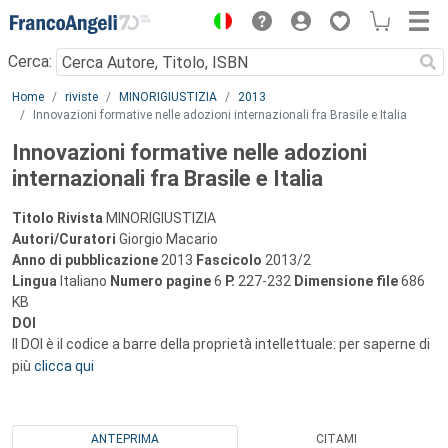
Menu
Cerca:
Main content
Home
riviste
MINORIGIUSTIZIA
2013
Innovazioni formative nelle adozioni internazionali fra Brasile e Italia
Innovazioni formative nelle adozioni
internazionali fra Brasile e Italia
Titolo Rivista
MINORIGIUSTIZIA
Autori/Curatori
Giorgio Macario
Anno di pubblicazione
2013
Fascicolo
2013/2
Lingua
Italiano
Numero pagine
6
P.
227-232
Dimensione file
686
KB
DOI
Il DOI è il codice a barre della proprietà intellettuale: per saperne di
più
clicca qui
ANTEPRIMA
CITAMI