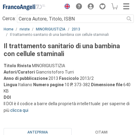
Menu
Cerca:
Main content
Home
riviste
MINORIGIUSTIZIA
2013
Il trattamento sanitario di una bambina con cellule staminali
Il trattamento sanitario di una bambina
con cellule staminali
Titolo Rivista
MINORIGIUSTIZIA
Autori/Curatori
Giancristoforo Turri
Anno di pubblicazione
2013
Fascicolo
2013/2
Lingua
Italiano
Numero pagine
10
P.
373-382
Dimensione file
640
KB
DOI
Il DOI è il codice a barre della proprietà intellettuale: per saperne di
più
clicca qui
ANTEPRIMA
CITAMI