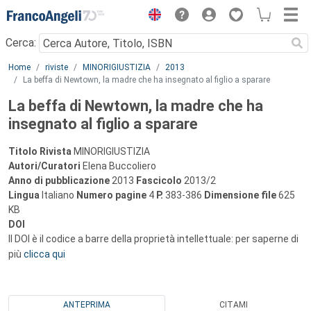
Menu
Cerca:
Main content
Home
riviste
MINORIGIUSTIZIA
2013
La beffa di Newtown, la madre che ha insegnato al figlio a sparare
La beffa di Newtown, la madre che ha
insegnato al figlio a sparare
Titolo Rivista
MINORIGIUSTIZIA
Autori/Curatori
Elena Buccoliero
Anno di pubblicazione
2013
Fascicolo
2013/2
Lingua
Italiano
Numero pagine
4
P.
383-386
Dimensione file
625
KB
DOI
Il DOI è il codice a barre della proprietà intellettuale: per saperne di
più
clicca qui
ANTEPRIMA
CITAMI