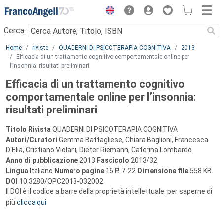
Menu
Cerca:
Main content
Home
riviste
QUADERNI DI PSICOTERAPIA COGNITIVA
2013
Efficacia di un trattamento cognitivo comportamentale online per
l’insonnia: risultati preliminari
Efficacia di un trattamento cognitivo
comportamentale online per l’insonnia:
risultati preliminari
Titolo Rivista
QUADERNI DI PSICOTERAPIA COGNITIVA
Autori/Curatori
Gemma Battagliese, Chiara Baglioni, Francesca
D'Elia, Cristiano Violani, Dieter Riemann, Caterina Lombardo
Anno di pubblicazione
2013
Fascicolo
2013/32
Lingua
Italiano
Numero pagine
16
P.
7-22
Dimensione file
558 KB
DOI
10.3280/QPC2013-032002
Il DOI è il codice a barre della proprietà intellettuale: per saperne di
più
clicca qui