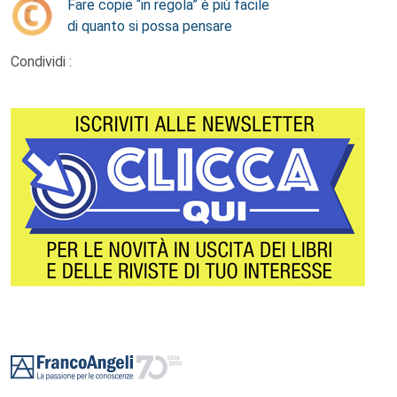
Fare copie “in regola” è più facile
di quanto si possa pensare
Condividi :
Footer