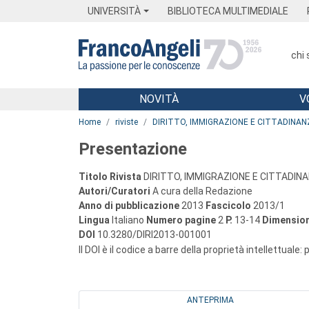
Menu
Main content
Footer
Menu
UNIVERSITÀ
BIBLIOTECA MULTIMEDIALE
chi
NOVITÀ
V
Main content
Home
riviste
DIRITTO, IMMIGRAZIONE E CITTADINAN
Presentazione
Titolo Rivista
DIRITTO, IMMIGRAZIONE E CITTADIN
Autori/Curatori
A cura della Redazione
Anno di pubblicazione
2013
Fascicolo
2013/1
Lingua
Italiano
Numero pagine
2
P.
13-14
Dimension
DOI
10.3280/DIRI2013-001001
Il DOI è il codice a barre della proprietà intellettuale:
ANTEPRIMA