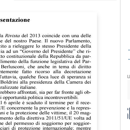
←
←
L