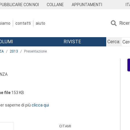
IT
PUBBLICARE CON NOI
COLLANE
APPUNTAMENTI
Rice
 siamo
contatti
aiuto
OLUMI
RIVISTE
Cerca:
ZA
2013
Presentazione
ANZA
e file
153 KB
 per saperne di più
clicca qui
CITAMI