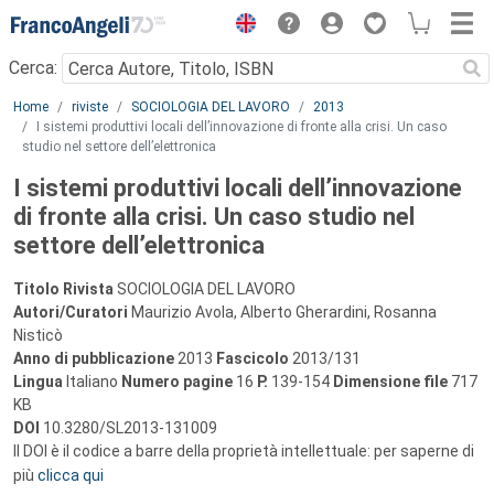
Menu
Cerca:
Main content
Home
riviste
SOCIOLOGIA DEL LAVORO
2013
I sistemi produttivi locali dell’innovazione di fronte alla crisi. Un caso
studio nel settore dell’elettronica
I sistemi produttivi locali dell’innovazione
di fronte alla crisi. Un caso studio nel
settore dell’elettronica
Titolo Rivista
SOCIOLOGIA DEL LAVORO
Autori/Curatori
Maurizio Avola, Alberto Gherardini, Rosanna
Nisticò
Anno di pubblicazione
2013
Fascicolo
2013/131
Lingua
Italiano
Numero pagine
16
P.
139-154
Dimensione file
717
KB
DOI
10.3280/SL2013-131009
Il DOI è il codice a barre della proprietà intellettuale: per saperne di
più
clicca qui