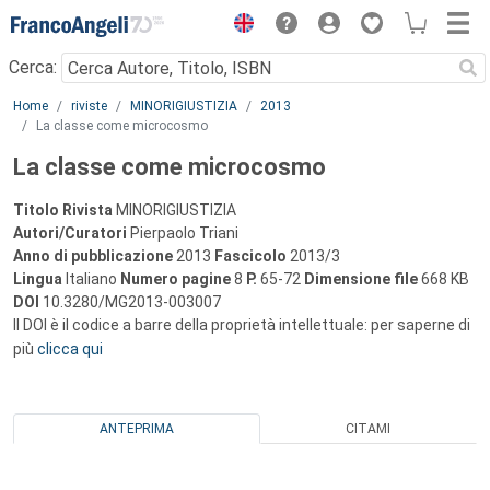
Menu
Cerca:
Main content
Home
riviste
MINORIGIUSTIZIA
2013
La classe come microcosmo
La classe come microcosmo
Titolo Rivista
MINORIGIUSTIZIA
Autori/Curatori
Pierpaolo Triani
Anno di pubblicazione
2013
Fascicolo
2013/3
Lingua
Italiano
Numero pagine
8
P.
65-72
Dimensione file
668 KB
DOI
10.3280/MG2013-003007
Il DOI è il codice a barre della proprietà intellettuale: per saperne di
più
clicca qui
ANTEPRIMA
CITAMI