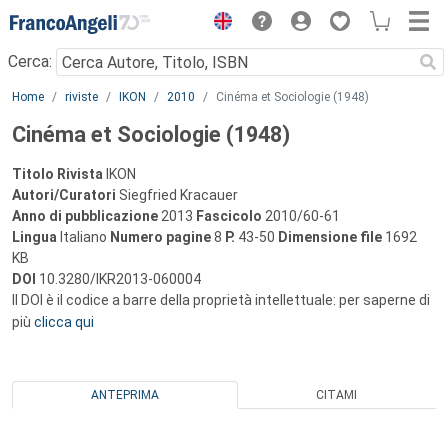
Menu
Cerca:
Main content
Home
riviste
IKON
2010
Cinéma et Sociologie (1948)
Cinéma et Sociologie (1948)
Titolo Rivista
IKON
Autori/Curatori
Siegfried Kracauer
Anno di pubblicazione
2013
Fascicolo
2010/60-61
Lingua
Italiano
Numero pagine
8
P.
43-50
Dimensione file
1692
KB
DOI
10.3280/IKR2013-060004
Il DOI è il codice a barre della proprietà intellettuale: per saperne di
più
clicca qui
ANTEPRIMA
CITAMI