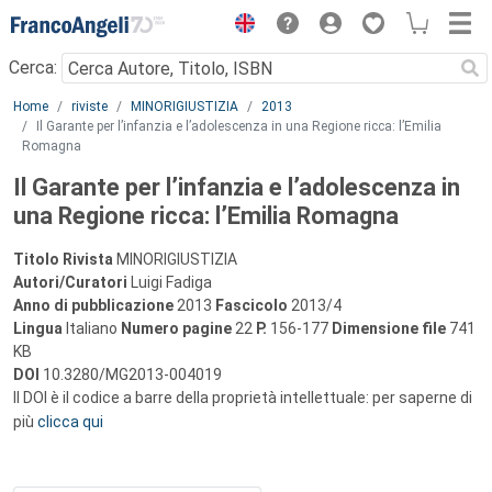
Menu
Cerca:
Main content
Home
riviste
MINORIGIUSTIZIA
2013
Il Garante per l’infanzia e l’adolescenza in una Regione ricca: l’Emilia
Romagna
Il Garante per l’infanzia e l’adolescenza in
una Regione ricca: l’Emilia Romagna
Titolo Rivista
MINORIGIUSTIZIA
Autori/Curatori
Luigi Fadiga
Anno di pubblicazione
2013
Fascicolo
2013/4
Lingua
Italiano
Numero pagine
22
P.
156-177
Dimensione file
741
KB
DOI
10.3280/MG2013-004019
Il DOI è il codice a barre della proprietà intellettuale: per saperne di
più
clicca qui