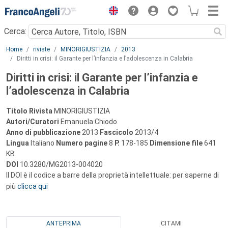
Menu
Cerca:
Main content
Home
riviste
MINORIGIUSTIZIA
2013
Diritti in crisi: il Garante per l’infanzia e l’adolescenza in Calabria
Diritti in crisi: il Garante per l’infanzia e
l’adolescenza in Calabria
Titolo Rivista
MINORIGIUSTIZIA
Autori/Curatori
Emanuela Chiodo
Anno di pubblicazione
2013
Fascicolo
2013/4
Lingua
Italiano
Numero pagine
8
P.
178-185
Dimensione file
641
KB
DOI
10.3280/MG2013-004020
Il DOI è il codice a barre della proprietà intellettuale: per saperne di
più
clicca qui
ANTEPRIMA
CITAMI