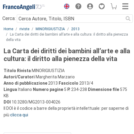
Menu
Cerca:
Main content
Home
riviste
MINORIGIUSTIZIA
2013
La Carta dei diritti dei bambini all’arte e alla cultura: il diritto alla pienezza
della vita
La Carta dei diritti dei bambini all’arte e alla
cultura: il diritto alla pienezza della vita
Titolo Rivista
MINORIGIUSTIZIA
Autori/Curatori
Margherita Marzario
Anno di pubblicazione
2013
Fascicolo
2013/4
Lingua
Italiano
Numero pagine
5
P.
234-238
Dimensione file
575
KB
DOI
10.3280/MG2013-004026
Il DOI è il codice a barre della proprietà intellettuale: per saperne di
più
clicca qui