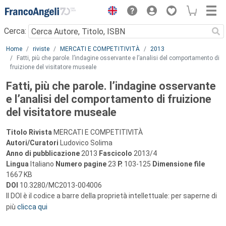
Menu
Cerca:
Main content
Home
riviste
MERCATI E COMPETITIVITÀ
2013
Fatti, più che parole. l’indagine osservante e l’analisi del comportamento di
fruizione del visitatore museale
Fatti, più che parole. l’indagine osservante
e l’analisi del comportamento di fruizione
del visitatore museale
Titolo Rivista
MERCATI E COMPETITIVITÀ
Autori/Curatori
Ludovico Solima
Anno di pubblicazione
2013
Fascicolo
2013/4
Lingua
Italiano
Numero pagine
23
P.
103-125
Dimensione file
1667 KB
DOI
10.3280/MC2013-004006
Il DOI è il codice a barre della proprietà intellettuale: per saperne di
più
clicca qui