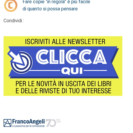
Fare copie “in regola” è più facile
di quanto si possa pensare
Condividi :
Footer