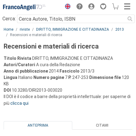
Menu
Cerca:
Main content
Home
riviste
DIRITTO, IMMIGRAZIONE E CITTADINANZA
2013
Recensioni e materiali di ricerca
Recensioni e materiali di ricerca
Titolo Rivista
DIRITTO, IMMIGRAZIONE E CITTADINANZA
Autori/Curatori
A cura della Redazione
Anno di pubblicazione
2014
Fascicolo
2013/3
Lingua
Italiano
Numero pagine
7
P.
247-253
Dimensione file
120
KB
DOI
10.3280/DIRI2013-003020
Il DOI è il codice a barre della proprietà intellettuale: per saperne di
più
clicca qui
ANTEPRIMA
CITAMI