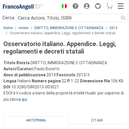
Menu
Cerca:
Main content
Home
riviste
DIRITTO, IMMIGRAZIONE E CITTADINANZA
2013
Osservatorio italiano. Appendice. Leggi, regolamenti e decreti statali
Osservatorio italiano. Appendice. Leggi,
regolamenti e decreti statali
Titolo Rivista
DIRITTO, IMMIGRAZIONE E CITTADINANZA
Autori/Curatori
Paolo Bonetti
Anno di pubblicazione
2014
Fascicolo
2013/3
Lingua
Italiano
Numero pagine
22
P.
1-22
Dimensione file
106 KB
DOI
10.3280/DIRI2013-003021
Il DOI è il codice a barre della proprietà intellettuale: per saperne di
più
clicca qui
ANTEPRIMA
CITAMI