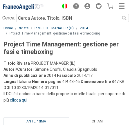
Menu
Cerca:
Main content
Home
riviste
PROJECT MANAGER (IL)
2014
Project Time Management: gestione per fasi e timeboxing
Project Time Management: gestione per
fasi e timeboxing
Titolo Rivista
PROJECT MANAGER (IL)
Autori/Curatori
Simone Onofri, Claudia Spagnuolo
Anno di pubblicazione
2014
Fascicolo
2014/17
Lingua
Italiano
Numero pagine
4
P.
43-46
Dimensione file
847 KB
DOI
10.3280/PM2014-017011
Il DOI è il codice a barre della proprietà intellettuale: per saperne di
più
clicca qui
ANTEPRIMA
CITAMI