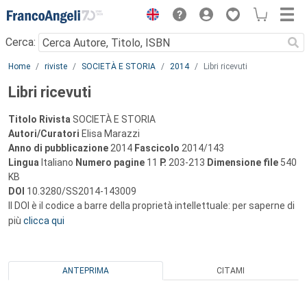
Menu
Cerca:
Main content
Home
riviste
SOCIETÀ E STORIA
2014
Libri ricevuti
Libri ricevuti
Titolo Rivista
SOCIETÀ E STORIA
Autori/Curatori
Elisa Marazzi
Anno di pubblicazione
2014
Fascicolo
2014/143
Lingua
Italiano
Numero pagine
11
P.
203-213
Dimensione file
540
KB
DOI
10.3280/SS2014-143009
Il DOI è il codice a barre della proprietà intellettuale: per saperne di
più
clicca qui
ANTEPRIMA
CITAMI